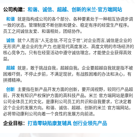
公司构建：
和谐、诚信、超越、创新的米兰·官方端网站
和谐
就是指构成公司的各个部分、各种要素处于一种相互协调步调
一致的状态。管理制度不断创新和健全、稳定有序的经营生产程序。
员工之间诚信友爱、和谐相处，团结协作。
诚信
就个人而言”人无忠信,不可立于世”,对企业而言,诚信是企业的
无形资产,是企业的生产力,也是现代高度发达、高度文明的市场经济的
核心竞争力。只有在经营活动中遵守诚信理念，才能使企业获得高效
益。
超越
就是，敢于挑战自我，超越自我。企业要超越自我就是指不被
困难吓倒，不停止步前，不满足现状，有战胜困难的办法和决心，有
拼搏精神。
创新
主要指在新产品开发方面的创新，要开阔视野，较同行产品超
前，开发有知识产权保护方面的高科技产品。米兰·官方端网站是康利
公司全体员工的文化，是康利公司员工的共识和自我要求，它决定着
这个企业的发展方向。和谐、诚信、超越、创新的米兰·官方端网站，
必将带动康利公司向着一个良性的发展方向前进。
企业目标：
打造零缺陷康复辅具 创行业领先产品