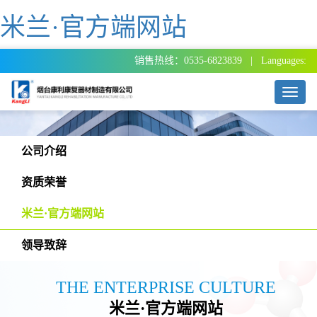
米兰·官方端网站
销售热线：0535-6823839 | Languages:
T
o
g
g
l
公司介绍
e
n
资质荣誉
a
v
米兰·官方端网站
i
g
领导致辞
a
t
i
THE ENTERPRISE CULTURE
o
米兰·官方端网站
n