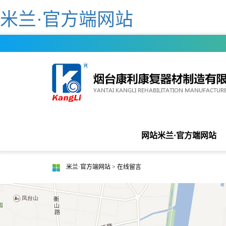
米兰·官方端网站
网站米兰·官方端网站
米兰·官方端网站
> 在线留言