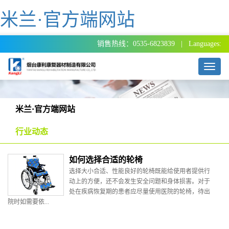
米兰·官方端网站
销售热线：0535-6823839 | Languages:
T
o
g
g
l
米兰·官方端网站
e
n
行业动态
a
v
如何选择合适的轮椅
i
g
选择大小合适、性能良好的轮椅既能给使用者提供行
a
动上的方便，还不会发生安全问题和身体损害。对于
t
处在疾病恢复期的患者应尽量使用医院的轮椅，待出
i
院时如需要依...
o
n