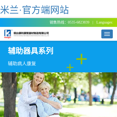
米兰·官方端网站
销售热线：0535-6823839 | Languages:
T
o
g
辅助器具系列
g
l
e
辅助病人康复
n
a
v
i
g
a
t
i
o
n