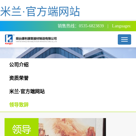
米兰·官方端网站
销售热线：0535-6823839 | Languages:
T
o
g
g
l
公司介绍
e
n
资质荣誉
a
v
米兰·官方端网站
i
g
领导致辞
a
t
i
o
n