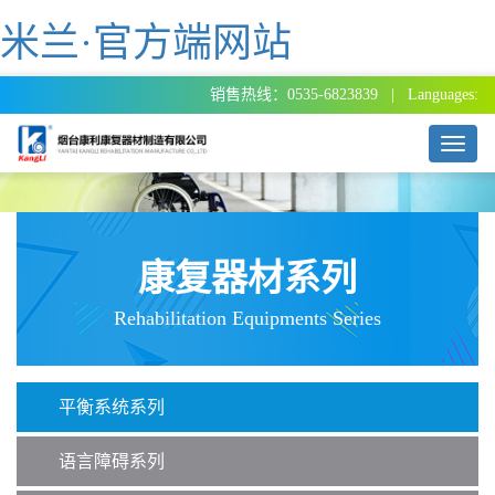
米兰·官方端网站
销售热线：0535-6823839 | Languages:
T
o
g
g
l
e
康复器材系列
n
a
Rehabilitation Equipments Series
v
i
g
a
平衡系统系列
t
i
o
语言障碍系列
n