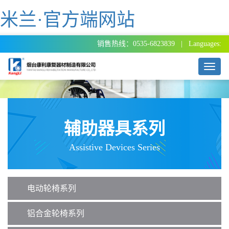
米兰·官方端网站
销售热线：0535-6823839 | Languages:
T
o
g
g
l
e
辅助器具系列
n
a
Assistive Devices Series
v
i
g
a
电动轮椅系列
t
i
o
铝合金轮椅系列
n