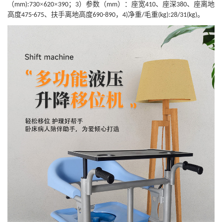
（
×
×
；
）参数
（
）
：座宽
、座深
、座离地
mm):730
620
390
3
mm
410
380
高度
、扶手离地高度
，
净重
毛重
。
475-675
690-890
4)
/
(kg):28/31(kg)