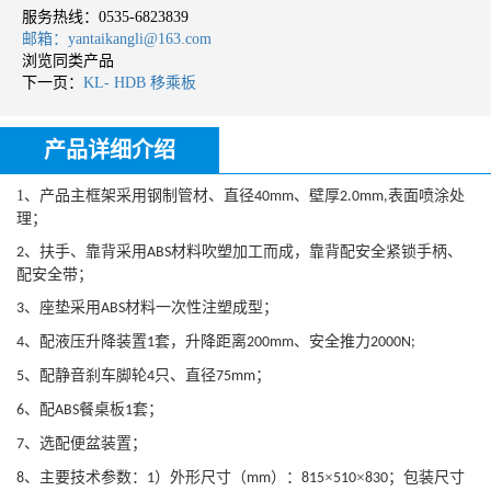
服务热线：
0535-6823839
邮箱：yantaikangli@163.com
浏览同类产品
下一页：
KL- HDB 移乘板
产品详细介绍
1、
产品主框架采用钢制管材、
直径
、
壁厚
表面
喷涂
处
40mm
2
.0
mm,
理；
、扶手
、靠背采用
材料
吹塑
加工而成，靠背配
安全
紧锁手柄、
2
ABS
配安全带；
、
座
垫采用
材料一次性注塑成型
；
3
ABS
、配液压升降装置
套，升降距离
、安全推力
4
1
200mm
2000N
;
、配静音刹车脚轮
只
、直径
；
5
4
75mm
、配
餐桌板
套；
6
ABS
1
、选配便盆装置；
7
、
主要技术参数：
）
外形
尺寸（
）：
×
×
；包装尺寸
8
1
mm
81
5
51
0
830