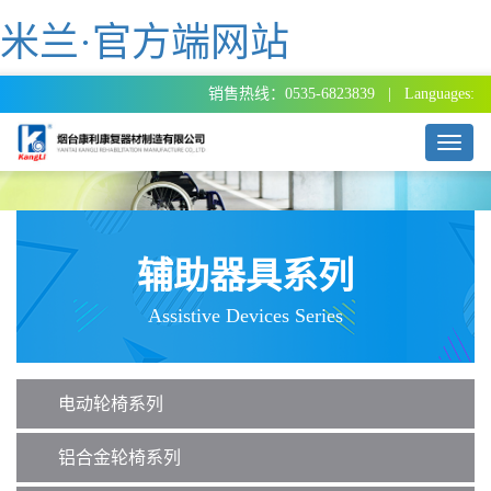
米兰·官方端网站
销售热线：0535-6823839 | Languages:
T
o
g
g
l
e
辅助器具系列
n
a
Assistive Devices Series
v
i
g
a
电动轮椅系列
t
i
o
铝合金轮椅系列
n