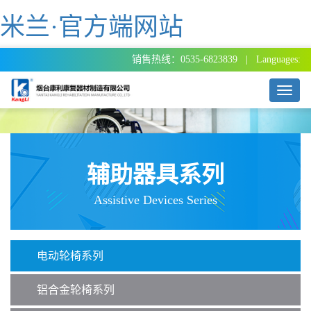
米兰·官方端网站
销售热线：0535-6823839 | Languages:
T
o
g
g
l
e
辅助器具系列
n
a
Assistive Devices Series
v
i
g
a
电动轮椅系列
t
i
o
铝合金轮椅系列
n